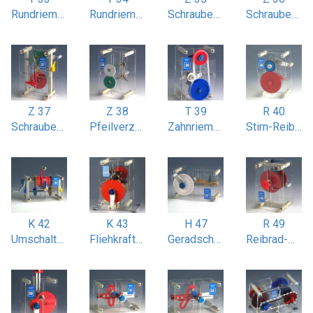
Rundriemenantrieb mit Spannrolle
Rundriemenantrieb zweistufig
Schraubenradgetriebe einstufig
Schraubenradgetriebe einstufig mit 90° gekreuzten Wellen
Z 37
Z 38
T 39
R 40
Schraubenradgetriebe zweistufig
Pfeilverzahnungs-Getriebe
Zahnriemenantrieb mit Spannrad
Stirn-Reibradgetriebe
K 42
K 43
H 47
R 49
Umschalt-Zahnkupplung
Fliehkraftkupplung
Geradschubkurbel (nach James Watt)
Reibrad-Wendegetriebe