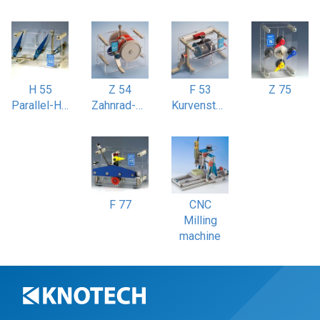
H 55
Z 54
F 53
Z 75
Parallel-Hebelgetriebe Scheibenwischer
Zahnrad-Differenzial
Kurvensteuerung zwangsgeführt
F 77
CNC
Milling
machine