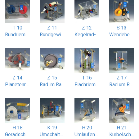
T 10
Z 11
Z 12
S 13
Rundriemen-Stufenscheibenantrieb
Rundgewindeschneiden
Kegelrad-Wendegetriebe
Wendeherzgetriebe
Z 14
Z 15
T 16
Z 17
Planetenradgetriebe
Rad im Rad Bewegung (Hypozykloide)
Flachriemenantrieb gekreuzt
Rad um Rad Bewegung
H 18
K 19
H 20
H 21
Geradschubkurbel (Kolbenmotor)
Umschalt-Konuskupplung
Umlaufende Doppelkurbel
Kurbelschwinge mit Zahnstange / sektor