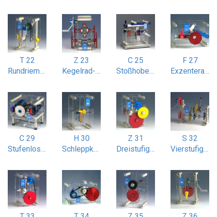
T 22
Z 23
C 25
F 27
Rundriemenantrieb gekreuzt
Kegelrad-Differentialgetriebe
Stoßhobelmaschine
Exzenterantrieb linear und radial
C 29
H 30
Z 31
S 32
Stufenloses Flachriemengetriebe
Schleppkurbelgetriebe
Dreistufiges Stirnradgetriebe
Vierstufiges Schaltgetriebe
T 33
T 34
Z 35
Z 36