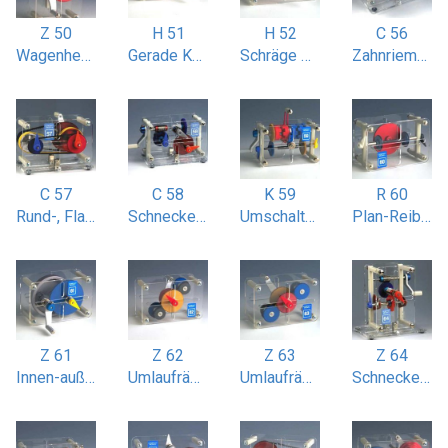
Z 50
H 51
H 52
C 56
Wagenheber
Gerade Kurbelschleife
Schräge Kurbelschleife 30 Grad
Zahnriemen-Ketten- und Kugelsaitenantrieb
C 57
C 58
K 59
R 60
Rund-, Flach- und Keilriemenantrieb
Schnecken-Kegel-Schraubenradgetriebe
Umschalt-Klauenkupplung
Plan-Reibradgetriebe
Z 61
Z 62
Z 63
Z 64
Innen-außenverzahntes Stirnradgetriebe
Umlaufrädergetriebe gleichlaufend
Umlaufrädergetriebe mit gegenläufiger Abtriebswelle
Schneckenradgetriebe 2-stufig