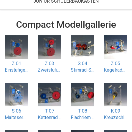
JUNIOR SCHÜLERBAUKÄSTEN
Compact Modellgallerie
Z 01
Z 03
S 04
Z 05
Einstufiges Stirnradgetriebe
Zweistufiges Stirnradgetriebe mit Doppelübersetzung
Stirnrad-Schaltgetriebe
Kegelradgetriebe i 1:1 und 1:2
S 06
T 07
T 08
K 09
Malteserkreuz-Getriebe 6-nutig
Kettenradantrieb mit Spannrad
Flachriemenantrieb mit Spannrolle
Kreuzschlitz / Oldhamkupplung