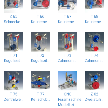
Z 65
T 66
T 67
T 68
Schneckenradgetriebe 2- und 3-gängig
Keilriemenantrieb einstufig
Keilriemenantrieb zweistufig
Keilriemen Stufenscheibenantrieb
T 71
T 72
T 73
T 74
Kugelsaitenantrieb gekreuzt
Kugelseitenantrieb einstufig
Zahnriemenantrieb gekreuzt
Zahnriemenantrieb zweistufig
T 75
T 77
CNC
Z 02
Zentralwellengetriebe vierfach
Keilschubgetriebe symmetrisch
Fräsmaschine
Zweistufiges Stirnradgetriebe
Modell einer CNC Fräsmaschine