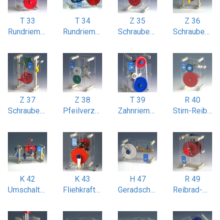
T 33
T 34
Z 35
Z 36
Rundriemenantrieb mit Spannrolle
Rundriemenantrieb zweistufig
Schraubenradgetriebe einstufig
Schraubenradgetriebe einstufig mit 90° gekreuzten Wellen
Z 37
Z 38
T 39
R 40
Schraubenradgetriebe zweistufig
Pfeilverzahnungs-Getriebe
Zahnriemenantrieb mit Spannrad
Stirn-Reibradgetriebe
K 42
K 43
H 47
R 49
Umschalt-Zahnkupplung
Fliehkraftkupplung
Geradschubkurbel (nach James Watt)
Reibrad-Wendegetriebe