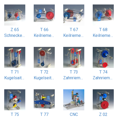
Z 65
T 66
T 67
T 68
Schneckenradgetriebe 2- und 3-gängig
Keilriemenantrieb einstufig
Keilriemenantrieb zweistufig
Keilriemen Stufenscheibenantrieb
T 71
T 72
T 73
T 74
Kugelsaitenantrieb gekreuzt
Kugelseitenantrieb einstufig
Zahnriemenantrieb gekreuzt
Zahnriemenantrieb zweistufig
T 75
T 77
CNC
Z 02