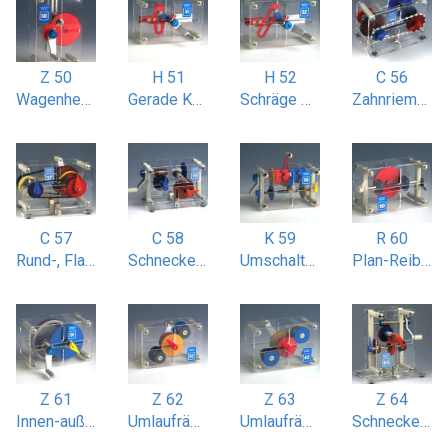
Z 50
H 51
H 52
C 56
Wagenheber
Gerade Kurbelschleife
Schräge Kurbelschleife 30 Grad
Zahnriemen-Ketten- und Kugelsaitenantrieb
C 57
C 58
K 59
R 60
Rund-, Flach- und Keilriemenantrieb
Schnecken-Kegel-Schraubenradgetriebe
Umschalt-Klauenkupplung
Plan-Reibradgetriebe
Z 61
Z 62
Z 63
Z 64
Innen-außenverzahntes Stirnradgetriebe
Umlaufrädergetriebe gleichlaufend
Umlaufrädergetriebe mit gegenläufiger Abtriebswelle
Schneckenradgetriebe 2-stufig