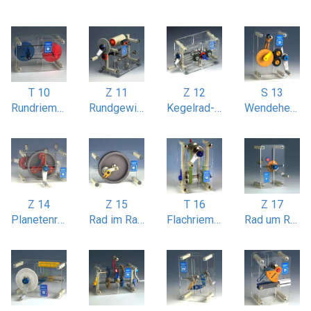
T 10
Z 11
Z 12
S 13
Rundriemen-Stufenscheibenantrieb
Rundgewindeschneiden
Kegelrad-Wendegetriebe
Wendeherzgetriebe
Z 14
Z 15
T 16
Z 17
Planetenradgetriebe
Rad im Rad Bewegung (Hypozykloide)
Flachriemenantrieb gekreuzt
Rad um Rad Bewegung