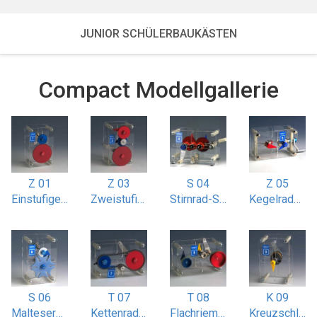
JUNIOR SCHÜLERBAUKÄSTEN
Compact Modellgallerie
Z 01
Z 03
S 04
Z 05
Einstufiges Stirnradgetriebe
Zweistufiges Stirnradgetriebe mit Doppelübersetzung
Stirnrad-Schaltgetriebe
Kegelradgetriebe i 1:1 und 1:2
S 06
T 07
T 08
K 09
Malteserkreuz-Getriebe 6-nutig
Kettenradantrieb mit Spannrad
Flachriemenantrieb mit Spannrolle
Kreuzschlitz / Oldhamkupplung