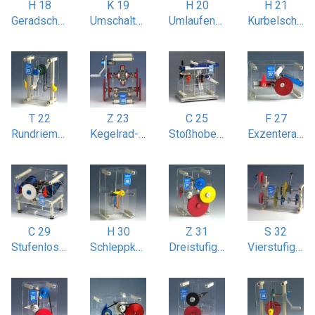
H 18
K 19
H 20
H 21
Geradschubkurbel (Kolbenmotor)
Umschalt-Konuskupplung
Umlaufende Doppelkurbel
Kurbelschwinge mit Zahnstange / sektor
T 22
Z 23
C 25
F 27
Rundriemenantrieb gekreuzt
Kegelrad-Differentialgetriebe
Stoßhobelmaschine
Exzenterantrieb linear und radial
C 29
H 30
Z 31
S 32
Stufenloses Flachriemengetriebe
Schleppkurbelgetriebe
Dreistufiges Stirnradgetriebe
Vierstufiges Schaltgetriebe