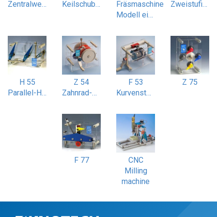
Zentralwellengetriebe vierfach
Keilschubgetriebe symmetrisch
Fräsmaschine
Zweistufiges Stirnradgetriebe
Modell einer CNC Fräsmaschine
H 55
Z 54
F 53
Z 75
Parallel-Hebelgetriebe Scheibenwischer
Zahnrad-Differenzial
Kurvensteuerung zwangsgeführt
F 77
CNC
Milling
machine