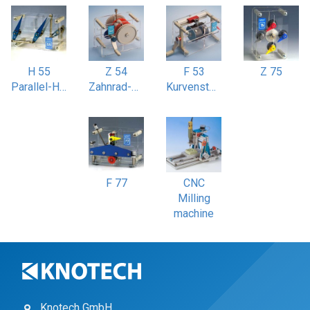
H 55
Z 54
F 53
Z 75
Parallel-Hebelgetriebe Scheibenwischer
Zahnrad-Differenzial
Kurvensteuerung zwangsgeführt
F 77
CNC
Milling
machine
Knotech GmbH