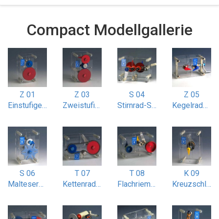
Compact Modellgallerie
Z 01
Z 03
S 04
Z 05
Einstufiges Stirnradgetriebe
Zweistufiges Stirnradgetriebe mit Doppelübersetzung
Stirnrad-Schaltgetriebe
Kegelradgetriebe i 1:1 und 1:2
S 06
T 07
T 08
K 09
Malteserkreuz-Getriebe 6-nutig
Kettenradantrieb mit Spannrad
Flachriemenantrieb mit Spannrolle
Kreuzschlitz / Oldhamkupplung