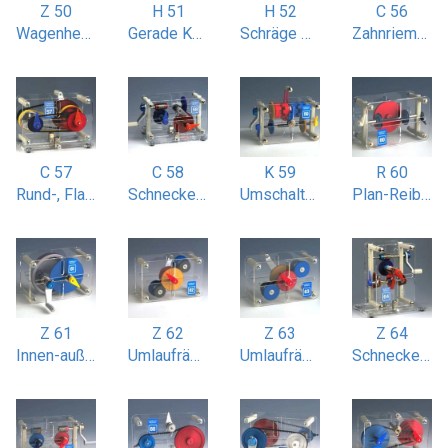
Z 50
H 51
H 52
C 56
Wagenheber
Gerade Kurbelschleife
Schräge Kurbelschleife 30 Grad
Zahnriemen-Ketten- und Kugelsaitenantrieb
C 57
C 58
K 59
R 60
Rund-, Flach- und Keilriemenantrieb
Schnecken-Kegel-Schraubenradgetriebe
Umschalt-Klauenkupplung
Plan-Reibradgetriebe
Z 61
Z 62
Z 63
Z 64
Innen-außenverzahntes Stirnradgetriebe
Umlaufrädergetriebe gleichlaufend
Umlaufrädergetriebe mit gegenläufiger Abtriebswelle
Schneckenradgetriebe 2-stufig