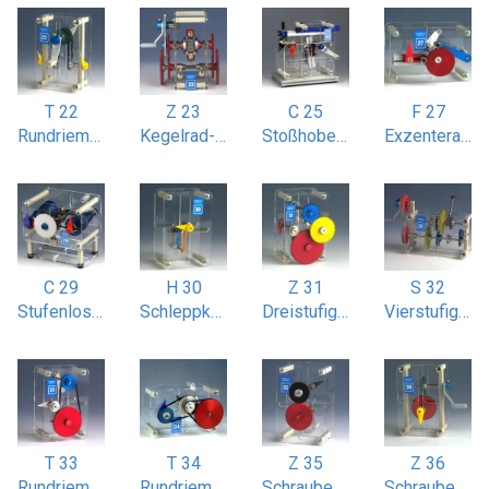
T 22
Z 23
C 25
F 27
Rundriemenantrieb gekreuzt
Kegelrad-Differentialgetriebe
Stoßhobelmaschine
Exzenterantrieb linear und radial
C 29
H 30
Z 31
S 32
Stufenloses Flachriemengetriebe
Schleppkurbelgetriebe
Dreistufiges Stirnradgetriebe
Vierstufiges Schaltgetriebe
T 33
T 34
Z 35
Z 36
Rundriemenantrieb mit Spannrolle
Rundriemenantrieb zweistufig
Schraubenradgetriebe einstufig
Schraubenradgetriebe einstufig mit 90° gekreuzten Wellen