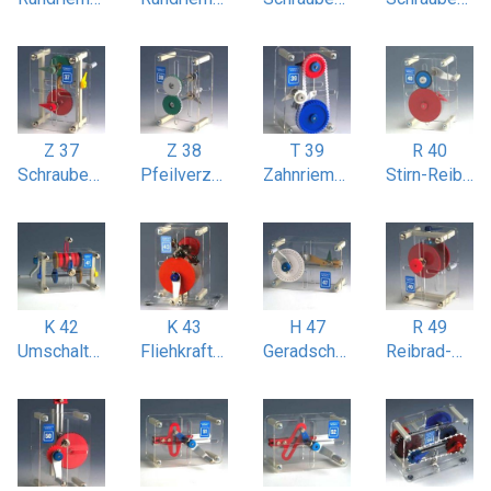
Z 37
Z 38
T 39
R 40
Schraubenradgetriebe zweistufig
Pfeilverzahnungs-Getriebe
Zahnriemenantrieb mit Spannrad
Stirn-Reibradgetriebe
K 42
K 43
H 47
R 49
Umschalt-Zahnkupplung
Fliehkraftkupplung
Geradschubkurbel (nach James Watt)
Reibrad-Wendegetriebe