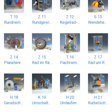
T 10
Z 11
Z 12
S 13
Rundriemen-Stufenscheibenantrieb
Rundgewindeschneiden
Kegelrad-Wendegetriebe
Wendeherzgetriebe
Z 14
Z 15
T 16
Z 17
Planetenradgetriebe
Rad im Rad Bewegung (Hypozykloide)
Flachriemenantrieb gekreuzt
Rad um Rad Bewegung
H 18
K 19
H 20
H 21
Geradschubkurbel (Kolbenmotor)
Umschalt-Konuskupplung
Umlaufende Doppelkurbel
Kurbelschwinge mit Zahnstange / sektor