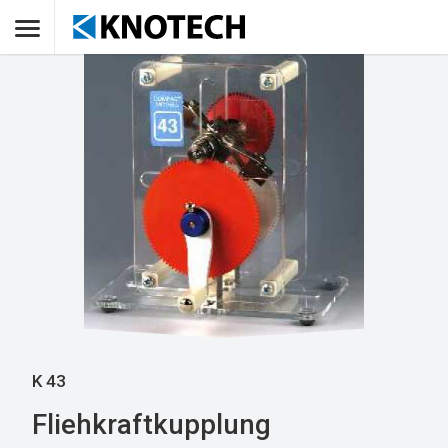
K 43
Fliehkraftkupplung