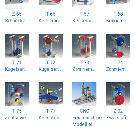
Z 65
T 66
T 67
T 68
Schneckenradgetriebe 2- und 3-gängig
Keilriemenantrieb einstufig
Keilriemenantrieb zweistufig
Keilriemen Stufenscheibenantrieb
T 71
T 72
T 73
T 74
Kugelsaitenantrieb gekreuzt
Kugelseitenantrieb einstufig
Zahnriemenantrieb gekreuzt
Zahnriemenantrieb zweistufig
T 75
T 77
CNC
Z 02
Zentralwellengetriebe vierfach
Keilschubgetriebe symmetrisch
Fräsmaschine
Zweistufiges Stirnradgetriebe
Modell einer CNC Fräsmaschine