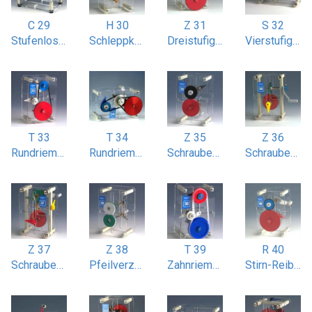
C 29
H 30
Z 31
S 32
Stufenloses Flachriemengetriebe
Schleppkurbelgetriebe
Dreistufiges Stirnradgetriebe
Vierstufiges Schaltgetriebe
T 33
T 34
Z 35
Z 36
Rundriemenantrieb mit Spannrolle
Rundriemenantrieb zweistufig
Schraubenradgetriebe einstufig
Schraubenradgetriebe einstufig mit 90° gekreuzten Wellen
Z 37
Z 38
T 39
R 40
Schraubenradgetriebe zweistufig
Pfeilverzahnungs-Getriebe
Zahnriemenantrieb mit Spannrad
Stirn-Reibradgetriebe