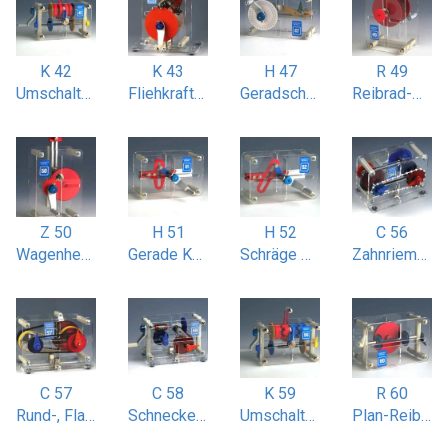
K 42
K 43
H 47
R 49
Umschalt-Zahnkupplung
Fliehkraftkupplung
Geradschubkurbel (nach James Watt)
Reibrad-Wendegetriebe
Z 50
H 51
H 52
C 56
Wagenheber
Gerade Kurbelschleife
Schräge Kurbelschleife 30 Grad
Zahnriemen-Ketten- und Kugelsaitenantrieb
C 57
C 58
K 59
R 60
Rund-, Flach- und Keilriemenantrieb
Schnecken-Kegel-Schraubenradgetriebe
Umschalt-Klauenkupplung
Plan-Reibradgetriebe