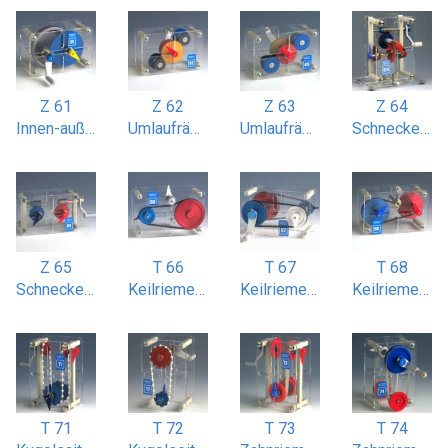
Z 61
Z 62
Z 63
Z 64
Innen-außenverzahntes Stirnradgetriebe
Umlaufrädergetriebe gleichlaufend
Umlaufrädergetriebe mit gegenläufiger Abtriebswelle
Schneckenradgetriebe 2-stufig
Z 65
T 66
T 67
T 68
Schneckenradgetriebe 2- und 3-gängig
Keilriemenantrieb einstufig
Keilriemenantrieb zweistufig
Keilriemen Stufenscheibenantrieb
T 71
T 72
T 73
T 74