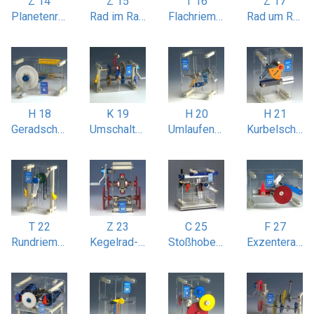
Z 14
Z 15
T 16
Z 17
Planetenradgetriebe
Rad im Rad Bewegung (Hypozykloide)
Flachriemenantrieb gekreuzt
Rad um Rad Bewegung
H 18
K 19
H 20
H 21
Geradschubkurbel (Kolbenmotor)
Umschalt-Konuskupplung
Umlaufende Doppelkurbel
Kurbelschwinge mit Zahnstange / sektor
T 22
Z 23
C 25
F 27
Rundriemenantrieb gekreuzt
Kegelrad-Differentialgetriebe
Stoßhobelmaschine
Exzenterantrieb linear und radial