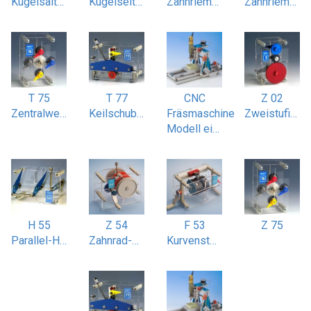
Kugelsaitenantrieb gekreuzt
Kugelseitenantrieb einstufig
Zahnriemenantrieb gekreuzt
Zahnriemenantrieb zweistufig
T 75
T 77
CNC
Z 02
Zentralwellengetriebe vierfach
Keilschubgetriebe symmetrisch
Fräsmaschine
Zweistufiges Stirnradgetriebe
Modell einer CNC Fräsmaschine
H 55
Z 54
F 53
Z 75
Parallel-Hebelgetriebe Scheibenwischer
Zahnrad-Differenzial
Kurvensteuerung zwangsgeführt