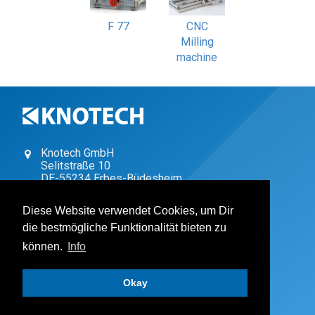
F 77
CNC
Milling
machine
Knotech GmbH
Selitstraße 10
DE
-
55234
Erbes-Büdesheim
+49 (0) 6731 / 4962-0
Diese Website verwendet Cookies, um Dir
+49 (0) 6731 / 4962-19
die bestmögliche Funktionalität bieten zu
vertrieb@knotech.de
können.
Info
Impressum
Datenschutzerklärung
Okay