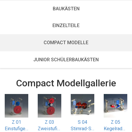
BAUKÄSTEN
EINZELTEILE
COMPACT MODELLE
JUNIOR SCHÜLERBAUKÄSTEN
Compact Modellgallerie
Z 01
Z 03
S 04
Z 05
Einstufiges Stirnradgetriebe
Zweistufiges Stirnradgetriebe mit Doppelübersetzung
Stirnrad-Schaltgetriebe
Kegelradgetriebe i 1:1 und 1:2