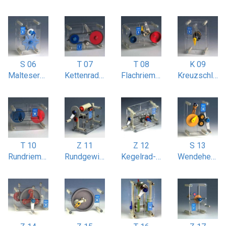
S 06
T 07
T 08
K 09
Malteserkreuz-Getriebe 6-nutig
Kettenradantrieb mit Spannrad
Flachriemenantrieb mit Spannrolle
Kreuzschlitz / Oldhamkupplung
T 10
Z 11
Z 12
S 13
Rundriemen-Stufenscheibenantrieb
Rundgewindeschneiden
Kegelrad-Wendegetriebe
Wendeherzgetriebe