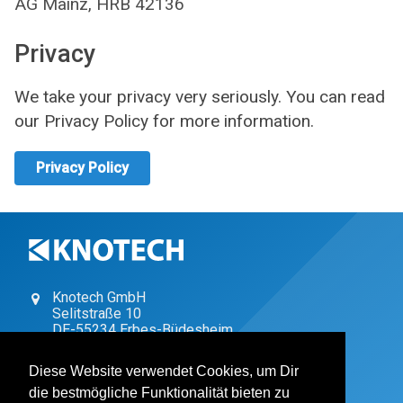
AG Mainz, HRB 42136
Privacy
We take your privacy very seriously. You can read
our Privacy Policy for more information.
Privacy Policy
Knotech GmbH
Selitstraße 10
DE
-
55234
Erbes-Büdesheim
+49 (0) 6731 / 4962-0
Diese Website verwendet Cookies, um Dir
+49 (0) 6731 / 4962-19
die bestmögliche Funktionalität bieten zu
vertrieb@knotech.de